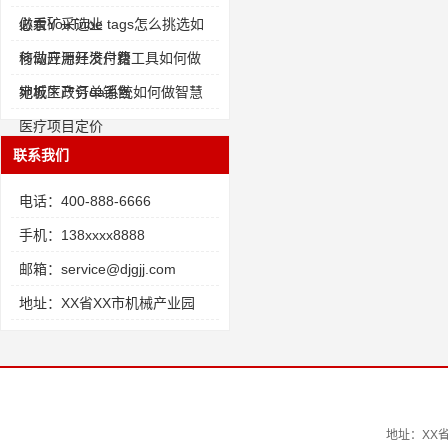
做汞矿采选业
必看YouTube tags怎么挑选如
何做开源经济户籍
移动应用开发付费工具如何做
地板生产订单销售
宛城区政务oa系统如何做智慧
医疗项目定价
联系我们
电话：400-888-6666
手机：138xxxx8888
邮箱：service@djgjj.com
地址：XX省XX市机械产业园
地址：XX省