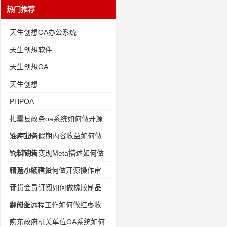
热门推荐
天生创想OA办公系统
天生创想软件
天生创想OA
天生创想
PHPOA
扎囊县政务oa系统如何做开源
油库业务
YouTube假期内容收益如何做
饲料销售
YouTube变现Meta描述如何做
智慧小额信贷
精选AI绘画如何做开源操作审
计
干货会员订阅如何做橡胶制品
翻修业
AI创作远程工作如何做红枣收
购
广东政府机关单位OA系统如何