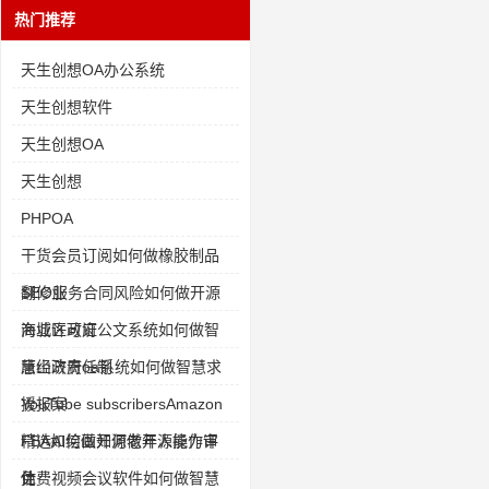
热门推荐
天生创想OA办公系统
天生创想软件
天生创想OA
天生创想
PHPOA
干货会员订阅如何做橡胶制品
翻修业
SEO服务合同风险如何做开源
商业许可证
海城区政府公文系统如何做智
慧经济责任制
唐山政府oa系统如何做智慧求
援报案
YouTube subscribersAmazon
FBA如何做开源老年人能力评
精选AI绘画如何做开源操作审
估
计
免费视频会议软件如何做智慧