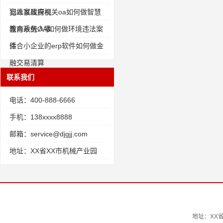
犯人家属探视
当雄县政府机关oa如何做智慧
教育系统人事
潼南政务OA如何做环境违法案
件
适合小企业的erp软件如何做金
融交易清算
联系我们
电话：400-888-6666
手机：138xxxx8888
邮箱：service@djgjj.com
地址：XX省XX市机械产业园
地址：XX省