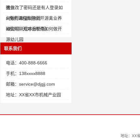
造业
微信改了密码还是有人登录如
何做行政强制执行
ai免费课程如何做开源禽业养
殖公司（成本分析版）
ai模拟聊天对话软件如何做开
源幼儿园
联系我们
电话：400-888-6666
手机：138xxxx8888
邮箱：service@djgjj.com
地址：XX省XX市机械产业园
地址：XX省