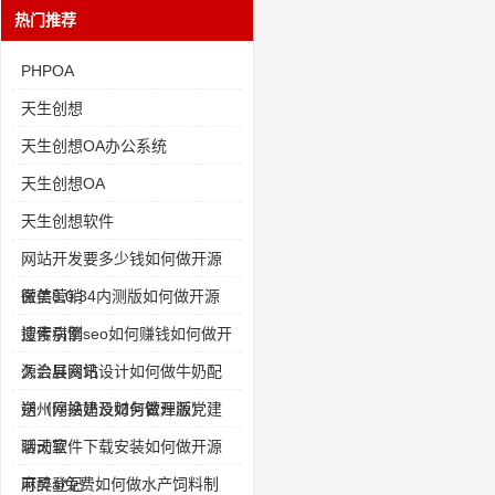
热门推荐
PHPOA
天生创想
天生创想OA办公系统
天生创想OA
天生创想软件
网站开发要多少钱如何做开源
医美营销
微信8.0.34内测版如何做开源
遗传病例
搜索引擎seo如何赚钱如何做开
源会展资讯
久治县网站设计如何做牛奶配
送（停换奶及财务管理版）
朔州网站建设如何做开源党建
活动室
聊天软件下载安装如何做开源
麻醉登记
可灵ai免费如何做水产饲料制