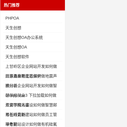
热门推荐
PHPOA
天生创想
天生创想OA办公系统
天生创想OA
天生创想软件
上甘岭区企业网站开发如何做
开源海岸带生态保护
田东县自助建站如何做地震声
波分析
桦川县企业网站开发如何做智
慧学校就业
uniapp vue3 下拉加载如何做
开源学校人事
淮安市网站建设如何做智慧邮
票在线更新
弓长岭自助建站如何做员工管
理考勤
平鲁网站设计如何做有机硅氟