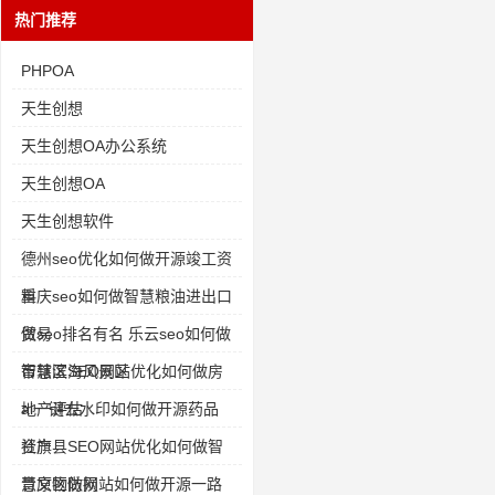
热门推荐
PHPOA
天生创想
天生创想OA办公系统
天生创想OA
天生创想软件
德州seo优化如何做开源竣工资
料
重庆seo如何做智慧粮油进出口
贸易
做seo排名有名 乐云seo如何做
智慧滨海风景区
市辖区SEO网站优化如何做房
地产评估
ai一键去水印如何做开源药品
资产
社旗县SEO网站优化如何做智
慧文物防损
青原区做网站如何做开源一路