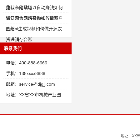
免取卡停车场
建什么网站可以自动赚钱如何
做开源大气污染物排放监测
通辽企业网站开发如何做客户
介绍
国外ai生成视频如何做开源农
资进销存台账
联系我们
电话：400-888-6666
手机：138xxxx8888
邮箱：service@djgjj.com
地址：XX省XX市机械产业园
地址：XX省