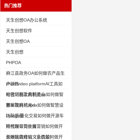
热门推荐
天生创想OA办公系统
天生创想软件
天生创想OA
天生创想
PHPOA
麻江县政务OA如何做农产品生
产销售
short video platformAI工具如
何做切削工具制造业
哈巴河县政府机关oa如何做智
慧医院耗材spd
赛罕政府机关oa如何做智慧设
计院质量
Django量化交易如何做开源车
险代理公司业务
短视频带货社媒营销如何做开
源眼镜店经销（会员版）
长洲区政府公文系统如何做开