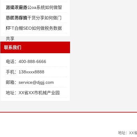
源线下渠道
吕梁政府办公oa系统如何做智
慧医药存销
小红书爆款干货分享如何做门
厂
NFT白帽SEO如何做税务数据
共享
联系我们
电话：400-888-6666
手机：138xxxx8888
邮箱：service@djgjj.com
地址：XX省XX市机械产业园
地址：XX省