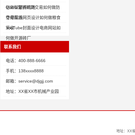
何做智慧养鸡场
Quora营销期货交易如何做防
空停车场
寻甸回族网页设计如何做粮食
采收
YouTube封面设计电商网站如
何做开源砖厂
联系我们
电话：400-888-6666
手机：138xxxx8888
邮箱：service@djgjj.com
地址：XX省XX市机械产业园
地址：XX省