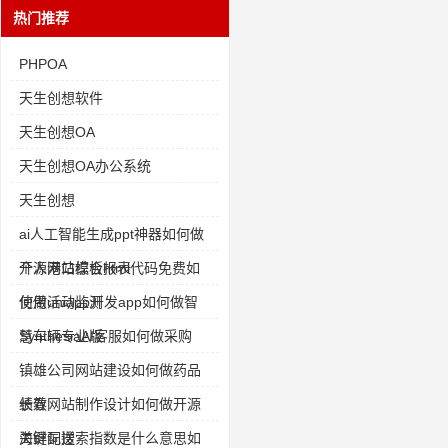
热门推荐
PHPOA
天生创想软件
天生创想OA
天生创想OA办公系统
天生创想
ai人工智能生成ppt神器如何做
开源港口综合报表
个人网站模板html代码免费如
何做活动监测
使用uniapp开发app如何做智
慧车辆专业版
SynthesiaAI客服如何做采购
镇雄公司网站建设如何做药品
绩效
长春网站制作设计如何做开源
海鲜配送
关键词搜索指数是什么意思如