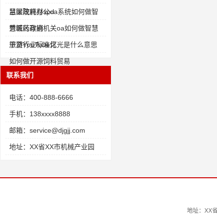
慧医院耗材spd
吕梁政府办公oa系统如何做智
慧医药存销
秀城区政府机关oa如何做智慧
旅游行业标准化
干货YouTube灯光是什么意思
如何做开源饲料贸易
联系我们
电话：400-888-6666
手机：138xxxx8888
邮箱：service@djgjj.com
地址：XX省XX市机械产业园
地址：XX省