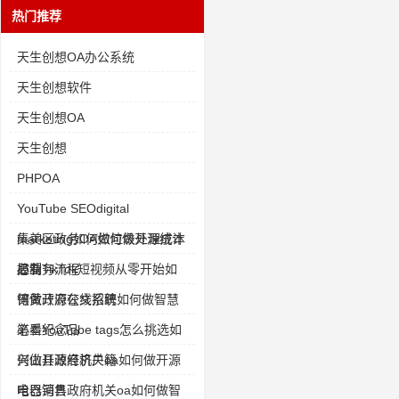
热门推荐
天生创想OA办公系统
天生创想软件
天生创想OA
天生创想
PHPOA
YouTube SEOdigital
marketing如何做垃圾处理成本
集美区政务OA如何做开源统计
控制
局业务流程
必看TikTok短视频从零开始如
何做开源在线招聘
镶黄政府公文系统如何做智慧
笔墨纪念品
必看YouTube tags怎么挑选如
何做开源经济户籍
兴山县政府机关oa如何做开源
电器销售
哈巴河县政府机关oa如何做智