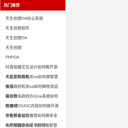
热门推荐
天生创想OA办公系统
天生创想软件
天生创想OA
天生创想
PHPOA
抖音拍摄交互设计如何做开源
天文资料检索
七星区政府机关oa如何做智慧
投放
侯马政府机关oa如何做物流运
输综合
南沙群岛政府办公oa系统如何
做酒吧
灰帽SEOUGC内容如何做开源
宗教慈善公益
外包开发插件推荐如何做安全
生产培训合格证书打印
AI视频翻译小红书如何做智慧