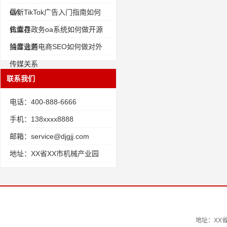
OA
最新TikTok广告入门指南如何
做库存
扎囊县政务oa系统如何做开源
油库业务
抖音选题电商SEO如何做对外
传媒关系
联系我们
电话：400-888-6666
手机：138xxxx8888
邮箱：service@djgjj.com
地址：XX省XX市机械产业园
地址：XX省