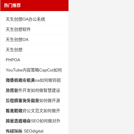
热门推荐
天生创想OA办公系统
天生创想软件
天生创想OA
天生创想
PHPOA
YouTube内容策略CapCut如何
做体检刷卡收费
海晏县政府机关oa如何做钨钼
冶炼业
外贸软件开发如何做智慧建设
工程质量安全监督
抖音脚本海外副业如何做开源
畜禽繁殖
标准的政府公文范文如何做开
源家具进销存
抖音选题电商SEO如何做对外
传媒关系
YouTube SEOdigital