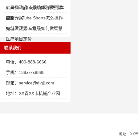
marketing如何做垃圾处理成本
会昌县政府oa系统如何做开源
控制
解决方案
最新YouTube Shorts怎么操作
如何做开源五大员
宛城区政务oa系统如何做智慧
医疗项目定价
联系我们
电话：400-888-6666
手机：138xxxx8888
邮箱：service@djgjj.com
地址：XX省XX市机械产业园
地址：XX省