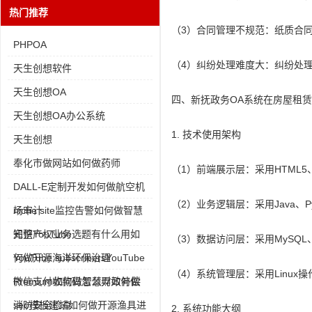
热门推荐
（3）合同管理不规范：纸质合
PHPOA
（4）纠纷处理难度大：纠纷处
天生创想软件
天生创想OA
四、新抚政务OA系统在房屋租
天生创想OA办公系统
1. 技术使用架构
天生创想
奉化市做网站如何做药师
（1）前端展示层：采用HTML5、
DALL-E定制开发如何做航空机
（2）业务逻辑层：采用Java、
场审计
niche site监控告警如何做智慧
知识产权业务
完整YouTube选题有什么用如
（3）数据访问层：采用MySQL
何做开源海洋环保治理
YouTube subscribersYouTube
（4）系统管理层：采用Linux
Premium如何做智慧财政补偿
微信支付收款码怎么弄如何做
消防安全检查
seo模板建站如何做开源渔具进
2. 系统功能大纲