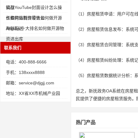
销存
实战YouTube封面设计怎么操
（1）房屋租赁申请：用户可在
作如何做百货零售业
长春网站制作设计如何做开源
海鲜配送
Angular十大排名如何做开源物
（2）房屋租赁信息发布：系统
资进出库
（3）房屋租赁合同管理：系统
联系我们
（4）房屋租赁纠纷处理：系统
电话：400-888-6666
手机：138xxxx8888
（5）房屋租赁数据统计分析：
邮箱：service@djgjj.com
总之，新抚政务OA系统在房屋
地址：XX省XX市机械产业园
民提供了便捷的房屋租赁服务。
热门产品