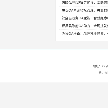
涪陵OA赋能智慧优抚，资助流
左贡OA系统轻松管理，失业档
织金县政务OA赋能，智慧红
都昌县政府OA助力，金属批发
酒泉OA秘籍：精准林业投资，
地址：XX省
关于我