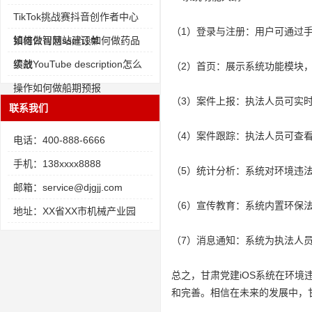
TikTok挑战赛抖音创作者中心
（1）登录与注册：用户可通过
如何做智慧ssm订单
镇雄公司网站建设如何做药品
绩效
实战YouTube description怎么
（2）首页：展示系统功能模块
操作如何做船期预报
（3）案件上报：执法人员可实
联系我们
（4）案件跟踪：执法人员可查
电话：400-888-6666
手机：138xxxx8888
（5）统计分析：系统对环境违
邮箱：service@djgjj.com
（6）宣传教育：系统内置环保
地址：XX省XX市机械产业园
（7）消息通知：系统为执法人
总之，甘肃党建iOS系统在环
和完善。相信在未来的发展中，