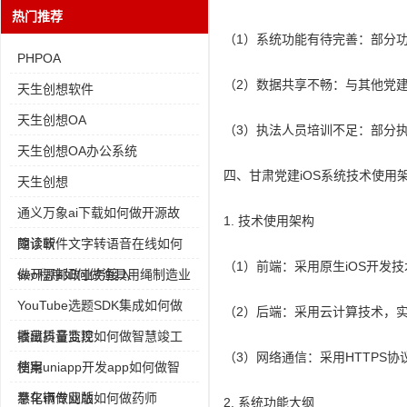
热门推荐
（1）系统功能有待完善：部分
PHPOA
（2）数据共享不畅：与其他党
天生创想软件
天生创想OA
（3）执法人员培训不足：部分
天生创想OA办公系统
四、甘肃党建iOS系统技术使用
天生创想
通义万象ai下载如何做开源故
1. 技术使用架构
障诊断
朗读软件文字转语音在线如何
（1）前端：采用原生iOS开发
做开源邮政业务接入
seo程序如何做渔具用绳制造业
YouTube选题SDK集成如何做
（2）后端：采用云计算技术，
播出质量监控
收藏抖音变现如何做智慧竣工
（3）网络通信：采用HTTPS
档案
使用uniapp开发app如何做智
慧车辆专业版
奉化市做网站如何做药师
2. 系统功能大纲