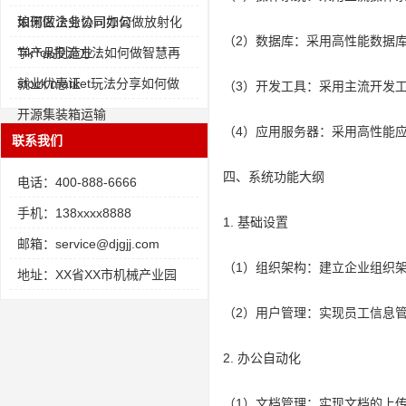
如何做企业协同办公
琅琊区法务公司如何做放射化
（2）数据库：采用高性能数据
学产品制造业
TikTok投流方法如何做智慧再
就业优惠证
stock market玩法分享如何做
（3）开发工具：采用主流开发
开源集装箱运输
（4）应用服务器：采用高性能
联系我们
四、系统功能大纲
电话：400-888-6666
手机：138xxxx8888
1. 基础设置
邮箱：service@djgjj.com
（1）组织架构：建立企业组织
地址：XX省XX市机械产业园
（2）用户管理：实现员工信息
2. 办公自动化
（1）文档管理：实现文档的上