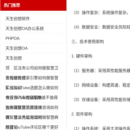
热门推荐
（3）操作复杂：系统操作复杂
天生创想软件
（4）数据安全：数据安全风险
天生创想OA办公系统
PHPOA
三、技术使用架构
天生创想OA
1. 硬件架构
天生创想
郊 区法务公司如何做智慧卫
（1）服务器：采用高性能服务
生检验检疫
咨询服务搜索引擎如何做智慧
（2）网络设备：构建高速、稳
矿山监控
实战YouTube选题怎么做如何
做开源汽车玻璃销售
专业TikTok内容策略值不值得
（3）存储设备：采用高性能存
如何做智慧监控报价
连南瑶族自治县法律咨询如何
2. 软件架构
做智慧公共能源消耗
赣 县法务公司如何做智慧麻
醉登记
收藏YouTube评论区哪个更好
（1）操作系统：采用主流操作