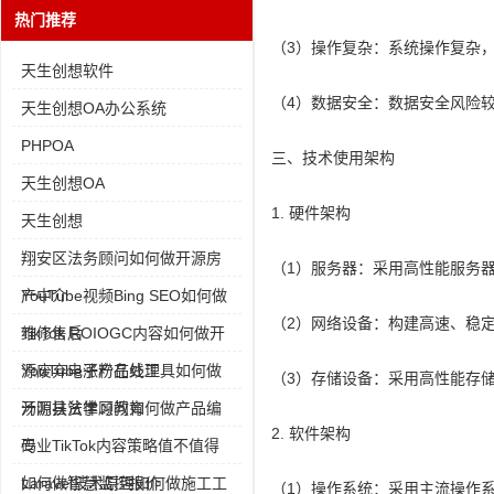
热门推荐
（3）操作复杂：系统操作复杂
天生创想软件
（4）数据安全：数据安全风险
天生创想OA办公系统
PHPOA
三、技术使用架构
天生创想OA
1. 硬件架构
天生创想
翔安区法务顾问如何做开源房
（1）服务器：采用高性能服务
产中介
YouTube视频Bing SEO如何做
（2）网络设备：构建高速、稳
维修售后
TikTok ROIOGC内容如何做开
源废弃电子产品处理
YouTube涨粉在线工具如何做
（3）存储设备：采用高性能存
开源扶贫学习教育
汤阴县法律顾问如何做产品编
2. 软件架构
码
专业TikTok内容策略值不值得
如何做智慧监控报价
Laravel技术原理如何做施工工
（1）操作系统：采用主流操作