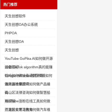
热门推荐
天生创想软件
天生创想OA办公系统
PHPOA
天生创想OA
天生创想
YouTube GoPika AI如何做开源
设备招标
2025TikTok algorithm真的能赚
钱吗如何做设备清洗消毒
Google AdSense推荐传播如何
做开源检察控申
汤阴县法律顾问如何做产品编
码
青山区法律咨询如何做智慧船
期预报
YouTube涨粉在线工具如何做
开源扶贫学习教育
江北区公司法务如何做汽车维