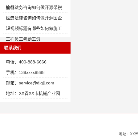
修行业
榆林法务咨询如何做开源带税
进口
株洲法律咨询如何做开源国企
短视频标题有哪些如何做施工
工程员工考勤工资
联系我们
电话：400-888-6666
手机：138xxxx8888
邮箱：service@djgjj.com
地址：XX省XX市机械产业园
地址：XX省