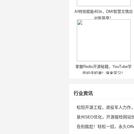
AI特效赋能401k，DMI智慧灾情应
对新篇章！
掌握Redis开源秘籍，YouTube学
员好评如潮！速来学习！
行业资讯
松阳开源工程，退役军人力作
泉州SEO优化，开源报检网站
告别尴尬！轻松一招，永久Off