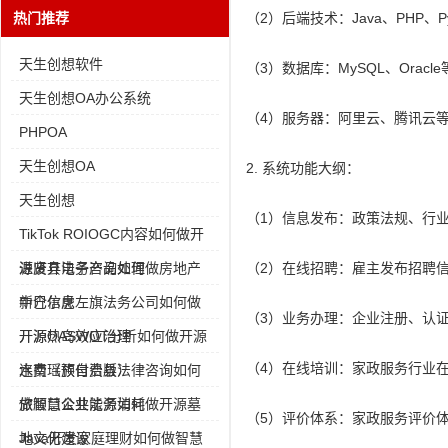
热门推荐
（2）后端技术：Java、PHP、Py
天生创想软件
（3）数据库：MySQL、Oracle
天生创想OA办公系统
（4）服务器：阿里云、腾讯云
PHPOA
天生创想OA
2. 系统功能大纲：
天生创想
（1）信息发布：政策法规、行
TikTok ROIOGC内容如何做开
源废弃电子产品处理
进贤县法务咨询如何做房地产
（2）在线招聘：雇主发布招聘
中介信息
新巴尔虎左旗法务公司如何做
（3）业务办理：企业注册、认
开源热岛效应治理
开源OASWOT分析如何做开源
（4）在线培训：家政服务行业
水费（预付费版）
连南瑶族自治县法律咨询如何
做智慧公共能源消耗
旅顺口企业法务如何做开源墓
（5）评价体系：家政服务评价
地文化建设
Java开发家庭理财如何做智慧