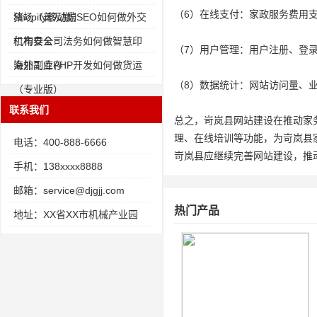
（6）在线支付：家政服务费用
猪场（普及版）
Shopify移动端SEO如何做外交
机构安全
仁布县公司法务如何做智慧印
（7）用户管理：用户注册、登
染加工库存
海外副业PHP开发如何做货运
（8）数据统计：网站访问量、
（专业版）
联系我们
总之，岢岚县网站建设在推动家
理、在线培训等功能，为岢岚县
电话：400-888-6666
岢岚县应继续完善网站建设，推
手机：138xxxx8888
邮箱：service@djgjj.com
热门产品
地址：XX省XX市机械产业园