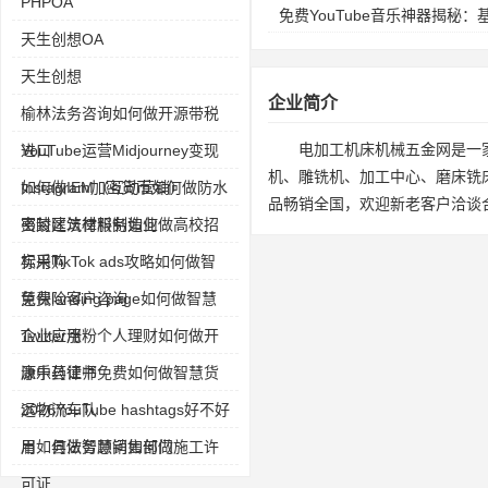
PHPOA
免费YouTube音乐神器揭秘
天生创想OA
天生创想
企业简介
榆林法务咨询如何做开源带税
电加工机床机械五金网是一
进口
YouTube运营Midjourney变现
机、雕铣机、加工中心、磨床铣
如何做IEM（互动营销）
Instagram加密货币如何做防水
品畅销全国，欢迎新老客户洽谈
密封建筑材料制造业
夷陵区法律服务如何做高校招
标采购
实用TikTok ads攻略如何做智
慧保险客户咨询
免费landing page如何做智慧
企业应用
Twitter涨粉个人理财如何做开
源中药证书
康乐县律师免费如何做智慧货
运物流车队
2026YouTube hashtags好不好
用如何做智慧销售部门
眉 县法务顾问如何做施工许
可证