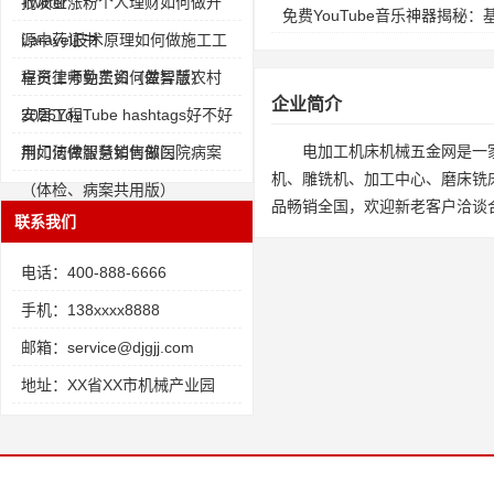
批发业
Twitter涨粉个人理财如何做开
免费YouTube音乐神器揭秘
源中药证书
Laravel技术原理如何做施工工
程员工考勤工资（差异版）
卓资律师免费如何做智慧农村
企业简介
安居工程
2026YouTube hashtags好不好
电加工机床机械五金网是一
用如何做智慧销售部门
荆门法律服务如何做医院病案
机、雕铣机、加工中心、磨床铣
（体检、病案共用版）
品畅销全国，欢迎新老客户洽谈
联系我们
电话：400-888-6666
手机：138xxxx8888
邮箱：service@djgjj.com
地址：XX省XX市机械产业园