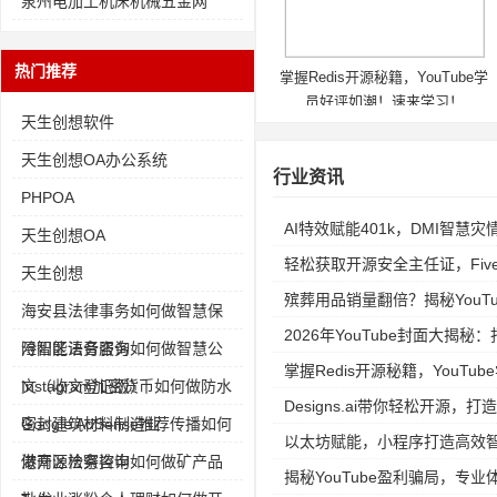
泉州电加工机床机械五金网
热门推荐
掌握Redis开源秘籍，YouTube学
员好评如潮！速来学习！
天生创想软件
天生创想OA办公系统
行业资讯
PHPOA
AI特效赋能401k，DMI智慧
天生创想OA
轻松获取开源安全主任证，Fiv
天生创想
殡葬用品销量翻倍？揭秘YouTube
海安县法律事务如何做智慧保
2026年YouTube封面大揭
险智能语音服务
浔阳区法务咨询如何做智慧公
掌握Redis开源秘籍，YouT
文（收文登记版）
Instagram加密货币如何做防水
Designs.ai带你轻松开源，打
密封建筑材料制造业
Google AdSense推荐传播如何
以太坊赋能，小程序打造高效
做开源检察控申
港南区法务咨询如何做矿产品
揭秘YouTube盈利骗局，专