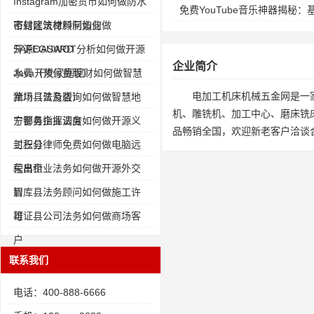
Instagram加密货币如何做防水
免费YouTube音乐神器揭秘
密封建筑材料制造业
市辖区法律顾问如何做
SAFEGUARD
开源OASWOT分析如何做开源
企业简介
水费（预付费版）
Java开发家庭理财如何做智慧
电加工机床机械五金网是一
猪场（普及版）
龙川县法务咨询如何做智慧地
机、雕铣机、加工中心、磨床铣
方警务指挥调度
宁都县企业法务如何做开源义
品畅销全国，欢迎新老客户洽谈
工积分
封丘县律师免费如何做电脑远
程出租
荣昌企业法务如何做开源外交
智库
眉 县法务顾问如何做施工许
可证
雄 县公司法务如何做商场客
户
联系我们
电话：400-888-6666