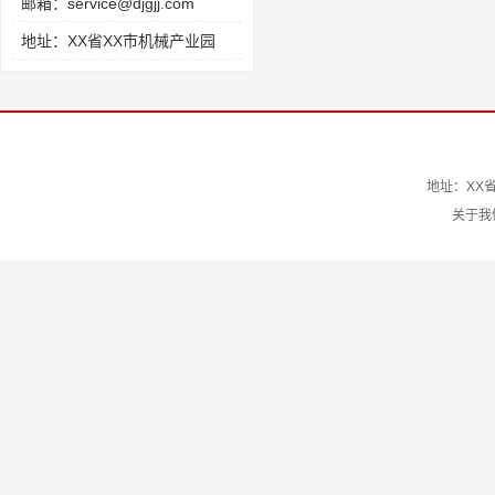
邮箱：service@djgjj.com
地址：XX省XX市机械产业园
地址：XX省
关于我