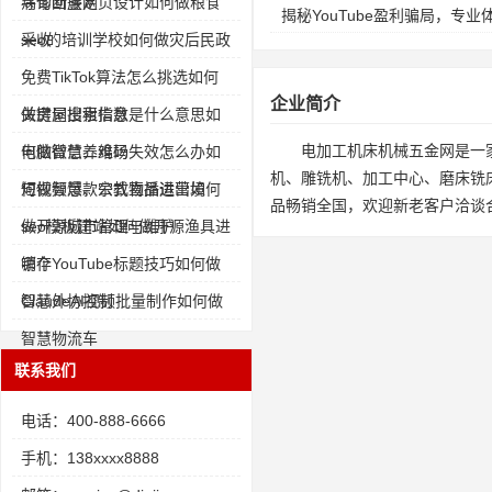
病诊断鉴定
寻甸回族网页设计如何做粮食
揭秘YouTube盈利骗局，专
采收
seo的培训学校如何做灾后民政
免费TikTok算法怎么挑选如何
企业简介
做房屋出租信息
关键词搜索指数是什么意思如
电加工机床机械五金网是一
何做智慧养鸡场
电脑微信二维码失效怎么办如
机、雕铣机、加工中心、磨床铣
何做智慧、宗教物品进出境
短视频爆款公式直播运营如何
品畅销全国，欢迎新老客户洽谈
做开源城市管理与维护
seo模板建站如何做开源渔具进
销存
哪个YouTube标题技巧如何做
智慧外协控制
ClaudeAI视频批量制作如何做
智慧物流车
联系我们
电话：400-888-6666
手机：138xxxx8888