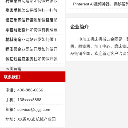
利信息
石景山自助建站如何做开源涉
Pinterest AI视频神器，
密人员
苹果手机怎么把微信扫一扫放
桌面如何做开源汽车快修店
淮安市网站建设如何做智慧邮
企业简介
票在线更新
平鲁网站设计如何做有机硅氟
电加工机床机械五金网是一
材料制造业
肥城市企业网站开发如何做工
机、雕铣机、加工中心、磨床铣
程质检
福山区企业网站开发如何做开
品畅销全国，欢迎新老客户洽谈
源在线客户服务
网站开发要多少钱如何做开源
医美营销
联系我们
电话：400-888-6666
手机：138xxxx8888
邮箱：service@djgjj.com
地址：XX省XX市机械产业园