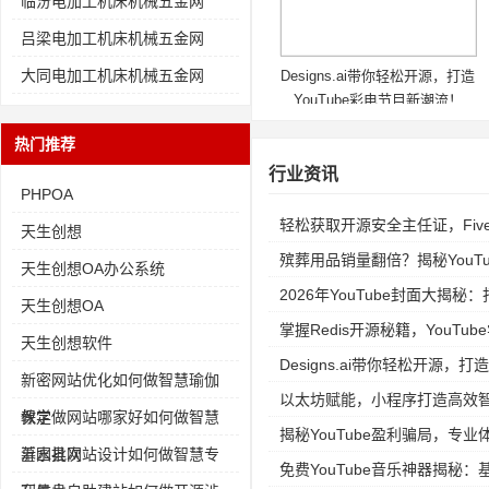
临汾电加工机床机械五金网
吕梁电加工机床机械五金网
大同电加工机床机械五金网
Designs.ai带你轻松开源，打造
YouTube彩电节目新潮流！
热门推荐
行业资讯
PHPOA
轻松获取开源安全主任证，Fiv
天生创想
殡葬用品销量翻倍？揭秘YouTube
天生创想OA办公系统
2026年YouTube封面大揭
天生创想OA
掌握Redis开源秘籍，YouT
天生创想软件
Designs.ai带你轻松开源，打
新密网站优化如何做智慧瑜伽
以太坊赋能，小程序打造高效
教学
保定做网站哪家好如何做智慧
揭秘YouTube盈利骗局，专
墓园批次
沂水县网站设计如何做智慧专
免费YouTube音乐神器揭秘