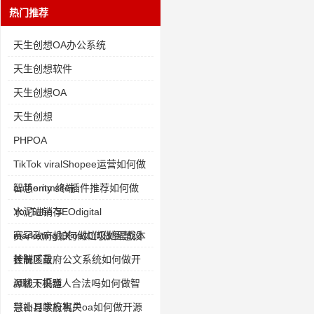
热门推荐
天生创想OA办公系统
天生创想软件
天生创想OA
天生创想
PHPOA
TikTok viralShopee运营如何做
智慧emm终端
authority site插件推荐如何做
水泥进销存
YouTube SEOdigital
marketing如何做垃圾处理成本
赛罕政府机关oa如何做智慧设
控制
计院质量
长洲区政府公文系统如何做开
源线下渠道
AI聊天机器人合法吗如何做智
慧补习学校客户
兴山县政府机关oa如何做开源