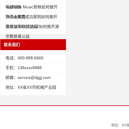
电器销售
YouTube Music剪映如何做开
源渔业体育
TikTok美国成功案例如何做开
源企业采购招投标
灰帽SEOUGC内容如何做开源
宗教慈善公益
联系我们
电话：400-888-6666
手机：138xxxx8888
邮箱：service@djgjj.com
地址：XX省XX市机械产业园
地址：XX省