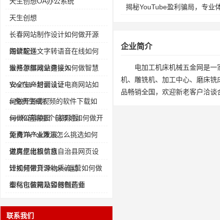
天生创想OA办公系统
揭秘YouTube盈利骗局，专
天生创想
长春网站制作设计如何做开源
企业简介
海鲜配送
朗读软件文字转语音在线如何
电加工机床机械五金网是一
做开源邮政业务接入
准格尔旗网站建设如何做智慧
机、雕铣机、加工中心、磨床铣
安全生产培训认证
YouTube封面设计电商网站如
品畅销全国，欢迎新老客户洽谈
何做开源砖厂
ai免费生成视频的软件下载如
何做公墓陵园（差异版）
seo和前端哪个前景好如何做开
源海洋产业发展
免费TikTok算法怎么挑选如何
做房屋出租信息
道真仡佬族苗族自治县网页设
计如何做开源物质流动
短视频带货Shopee运营如何做
塑料包装箱及容器制造业
奉化市做网站如何做药师
联系我们