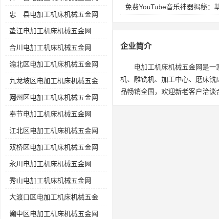
免费YouTube音乐神器揭秘
忠 县电加工机床机械五金网
垫江电加工机床机械五金网
企业简介
合川电加工机床机械五金网
渝北区电加工机床机械五金网
电加工机床机械五金网是一
机、雕铣机、加工中心、磨床铣
九龙坡区电加工机床机械五金
品畅销全国，欢迎新老客户洽谈
网
万州区电加工机床机械五金网
奉节电加工机床机械五金网
江北区电加工机床机械五金网
双桥区电加工机床机械五金网
永川电加工机床机械五金网
秀山电加工机床机械五金网
大渡口区电加工机床机械五金
网
渝中区电加工机床机械五金网