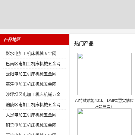
产品地区
热门产品
彭水电加工机床机械五金网
巴南区电加工机床机械五金网
云阳电加工机床机械五金网
巫溪电加工机床机械五金网
沙坪坝区电加工机床机械五金
AI特效赋能401k，DMI智慧灾情应
网
涪陵区电加工机床机械五金网
对新篇章！
大足电加工机床机械五金网
铜梁电加工机床机械五金网