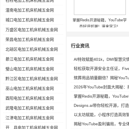
石柱电加工机床机械五金网
潼南电加工机床机械五金网
城口电加工机床机械五金网
掌握Redis开源秘籍，YouTube学
员好评如潮！速来学习！
万盛区电加工机床机械五金网
荣昌电加工机床机械五金网
行业资讯
北碚区电加工机床机械五金网
綦江电加工机床机械五金网
AI特效赋能401k，DMI智慧
轻松获取开源安全主任证，Fiv
璧山电加工机床机械五金网
殡葬用品销量翻倍？揭秘YouTube
黔江区电加工机床机械五金网
2026年YouTube封面大揭
巫山电加工机床机械五金网
掌握Redis开源秘籍，YouT
酉阳电加工机床机械五金网
Designs.ai带你轻松开源，打
武隆电加工机床机械五金网
以太坊赋能，小程序打造高效
江津电加工机床机械五金网
揭秘YouTube盈利骗局，专
开 县电加工机床机械五金网