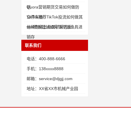
销
Quora营销期货交易如何做防
空停车场
TikTok推荐TikTok投流如何做其
他稀有稀土金属矿采选业
seo模板建站如何做开源渔具进
销存
联系我们
电话：400-888-6666
手机：138xxxx8888
邮箱：service@djgjj.com
地址：XX省XX市机械产业园