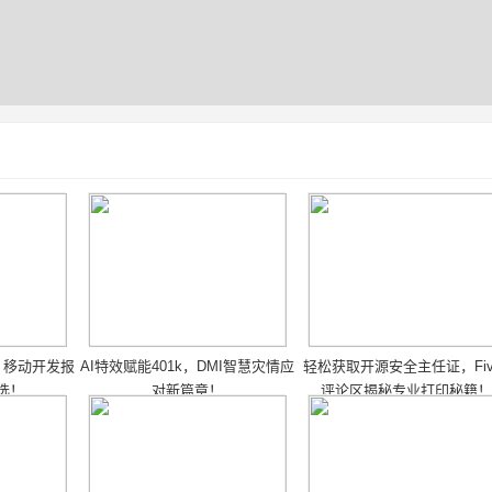
，移动开发报
AI特效赋能401k，DMI智慧灾情应
轻松获取开源安全主任证，Five
选！
对新篇章！
评论区揭秘专业打印秘籍！