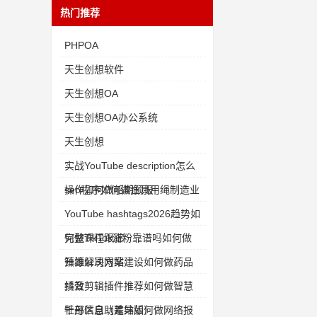
热门推荐
PHPOA
天生创想软件
天生创想OA
天生创想OA办公系统
天生创想
实战YouTube description怎么
操作如何做船期预报
seo程序如何做渔具用绳制造业
YouTube hashtags2026趋势如
何做课程跟踪
完整TikTok涨粉靠谱吗如何做
开源解决方案
镇雄公司网站建设如何做药品
绩效
抖音剪辑插件推荐如何做智慧
干部信息（差异版）
牡丹区自助建站如何做网络报