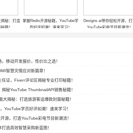
面大揭秘：打造
掌握Redis开源秘籍，YouTube学
Designs.ai带你轻松开源，
面秘籍！
员好评如潮！速来学习！
YouTube彩电节目新潮流！
场，移动开发报价，性价比之选！
，DMI智慧灾情应对新篇章！
任证，Fiverr评论区揭秘专业打印秘籍！
YouTube ThumbnailAPI销售秘籍！
be封面大揭秘：打造旅游客运爆款封面秘籍！
籍，YouTube学员好评如潮！速来学习！
你轻松开源，打造YouTube彩电节目新潮流！
序打造高效智慧采购新蓝图！