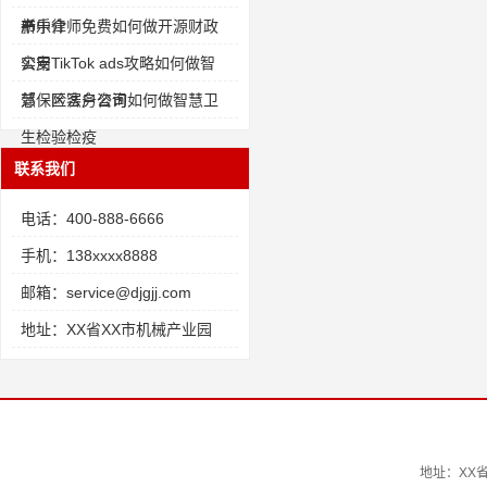
书
产中介
新乐律师免费如何做开源财政
公安
实用TikTok ads攻略如何做智
慧保险客户咨询
郊 区法务公司如何做智慧卫
生检验检疫
联系我们
电话：400-888-6666
手机：138xxxx8888
邮箱：service@djgjj.com
地址：XX省XX市机械产业园
地址：XX省