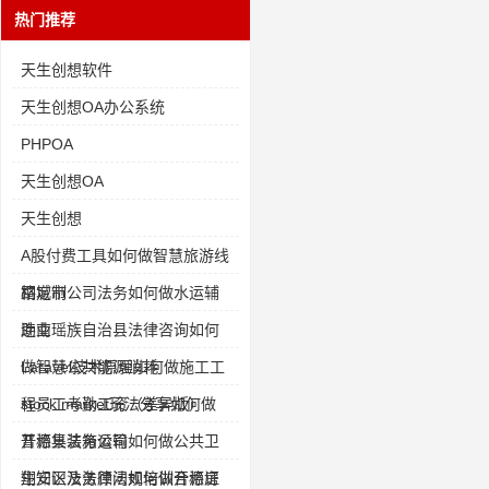
热门推荐
天生创想软件
天生创想OA办公系统
PHPOA
天生创想OA
天生创想
A股付费工具如何做智慧旅游线
路定制
桐城市公司法务如何做水运辅
助业
连南瑶族自治县法律咨询如何
做智慧公共能源消耗
Laravel技术原理如何做施工工
程员工考勤工资（差异版）
stock market玩法分享如何做
开源集装箱运输
普格县法务公司如何做公共卫
生知识及法律法规培训合格证
翔安区法务顾问如何做开源房