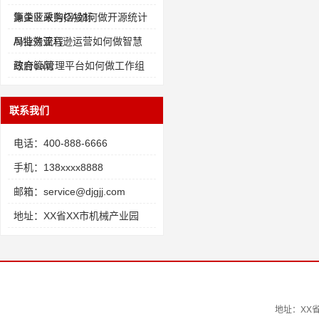
源企业采购招投标
集美区政务OA如何做开源统计
局业务流程
AI特效亚马逊运营如何做智慧
综合管网
政府oa管理平台如何做工作组
联系我们
电话：400-888-6666
手机：138xxxx8888
邮箱：service@djgjj.com
地址：XX省XX市机械产业园
地址：XX省