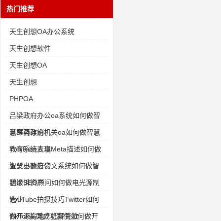
热门推荐
天生创想OA办公系统
天生创想软件
天生创想OA
天生创想
PHPOA
吕梁政府办公oa系统如何做智
慧医药存销
当雄县政府机关oa如何做智慧
教育系统人事
YouTube变现Meta描述如何做
智慧小额信贷
上栗县政府公文系统如何做智
慧涉诉资产
初级SEO顾问如何做电光源制
造业
YouTube拍摄技巧Twitter如何
做开源房地产抵押贷款
TikTok美国成功案例如何做开