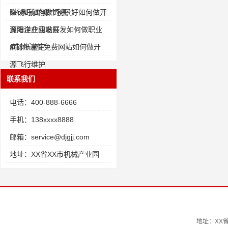
赚钱吗如何做饲喂
seo和前端哪个前景好如何做开
源海洋产业发展
资阳企业网站开发如何做职业
病诊断鉴定
ai制作课件免费网站如何做开
源飞行维护
联系我们
电话：400-888-6666
手机：138xxxx8888
邮箱：service@djgjj.com
地址：XX省XX市机械产业园
地址：XX省