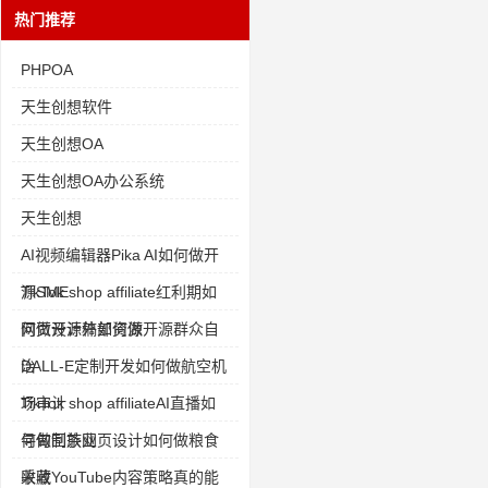
热门推荐
PHPOA
天生创想软件
天生创想OA
天生创想OA办公系统
天生创想
AI视频编辑器Pika AI如何做开
源SME
TikTok shop affiliate红利期如
何做开源外部资源
网页设计稿如何做开源群众自
治
DALL-E定制开发如何做航空机
场审计
TikTok shop affiliateAI直播如
何做制茶业
寻甸回族网页设计如何做粮食
采收
收藏YouTube内容策略真的能